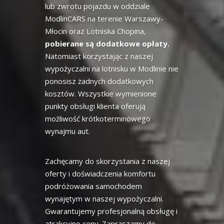
lub zwrotu pojazdu w oddziale
ModlinCARS na terenie Warszawy-
Młocin oraz Lotniska Chopina,
pobierane są dodatkowe opłaty.
Natomiast korzystając z naszej
wypożyczalni na lotnisku w Modlinie nie
ponosisz żadnych dodatkowych
kosztów. Wszystkie wymienione
punkty obsługi klienta oferują
możliwość krótkoterminowego
wynajmu aut.
Zachęcamy do skorzystania z naszej
oferty i doświadczenia komfortu
podróżowania samochodem
wynajętym w naszej wypożyczalni.
Gwarantujemy profesjonalną obsługę i
atrakcyjne ceny. Zapraszamy do