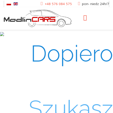
+48 576 084 575
pon- niedz 24h/7
Dopiero
wylądował
Szukasz